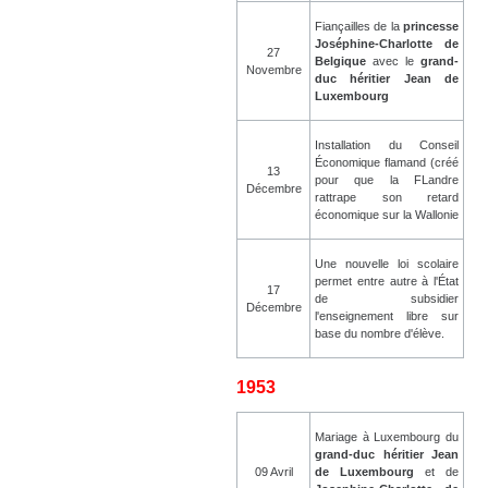
Fiançailles de la
princesse
Joséphine-Charlotte de
27
Belgique
avec le
grand-
Novembre
duc héritier Jean de
Luxembourg
Installation du Conseil
Économique flamand (créé
13
pour que la FLandre
Décembre
rattrape son retard
économique sur la Wallonie
Une nouvelle loi scolaire
permet entre autre à l'État
17
de subsidier
Décembre
l'enseignement libre sur
base du nombre d'élève.
1953
Mariage à Luxembourg du
grand-duc héritier Jean
09 Avril
de Luxembourg
et de