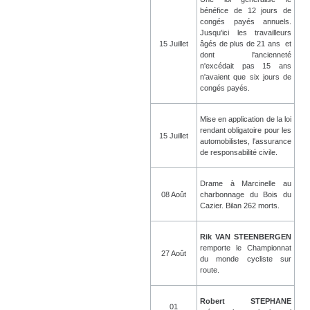
bénéfice de 12 jours de
congés payés annuels.
Jusqu'ici les travailleurs
15 Juillet
âgés de plus de 21 ans et
dont l'ancienneté
n'excédait pas 15 ans
n'avaient que six jours de
congés payés.
Mise en application de la loi
rendant obligatoire pour les
15 Juillet
automobilistes, l'assurance
de responsabilité civile.
Drame à Marcinelle au
08 Août
charbonnage du Bois du
Cazier. Bilan 262 morts.
Rik VAN STEENBERGEN
remporte le Championnat
27 Août
du monde cycliste sur
route.
Robert STEPHANE
01