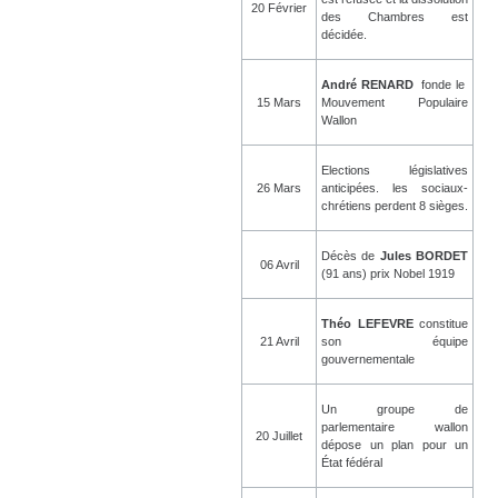
20 Février
des Chambres est
décidée.
André RENARD
fonde le
15 Mars
Mouvement Populaire
Wallon
Elections législatives
26 Mars
anticipées. les sociaux-
chrétiens perdent 8 sièges.
Décès de
Jules BORDET
06 Avril
(91 ans) prix Nobel 1919
Théo LEFEVRE
constitue
21 Avril
son équipe
gouvernementale
Un groupe de
parlementaire wallon
20 Juillet
dépose un plan pour un
État fédéral