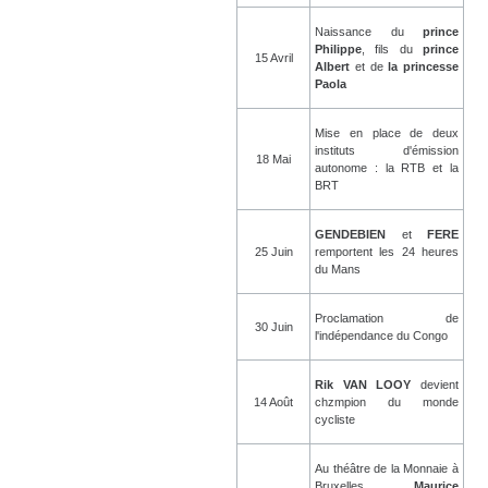
Naissance du
prince
Philippe
, fils du
prince
15 Avril
Albert
et de
la princesse
Paola
Mise en place de deux
instituts d'émission
18 Mai
autonome : la RTB et la
BRT
GENDEBIEN
et
FERE
25 Juin
remportent les 24 heures
du Mans
Proclamation de
30 Juin
l'indépendance du Congo
Rik VAN LOOY
devient
14 Août
chzmpion du monde
cycliste
Au théâtre de la Monnaie à
Bruxelles,
Maurice