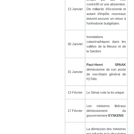
contre90 et une abstention.
13 Janvier
Dix milliards d'économie et
autant d'impôts nouveaux
doivent assurer un retour à
l'orthodoxie budgétaire.
Inondations
catastrophiques dans les
30 Janvier
vallées de la Meuse et de
la Sambre
Paul-Henri SPAAK
démissionne de son poste
31 Janvier
de secrétaire général de
l'OTAN
13 Février
Le Sénat vote la loi unique
Les ministres libéraux
17 Février
démissionnent du
gouvernement
EYSKENS
La démission des ministres
est refusée et la dissolution