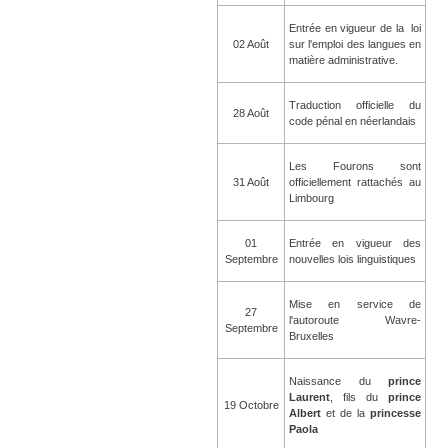
Entrée en vigueur de la loi
02 Août
sur l'emploi des langues en
matière administrative.
Traduction officielle du
28 Août
code pénal en néerlandais
Les Fourons sont
31 Août
officiellement rattachés au
Limbourg
01
Entrée en vigueur des
Septembre
nouvelles lois linguistiques
Mise en service de
27
l'autoroute Wavre-
Septembre
Bruxelles
Naissance du
prince
Laurent
, fils du
prince
19 Octobre
Albert
et de la
princesse
Paola