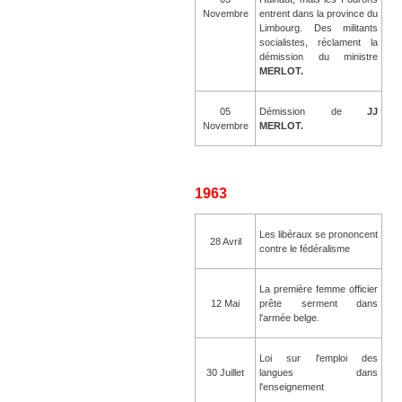
Novembre
entrent dans la province du
Limbourg. Des militants
socialistes, réclament la
démission du ministre
MERLOT.
05
Démission de
JJ
Novembre
MERLOT.
1963
Les libéraux se prononcent
28 Avril
contre le fédéralisme
La première femme officier
12 Mai
prête serment dans
l'armée belge.
Loi sur l'emploi des
30 Juillet
langues dans
l'enseignement