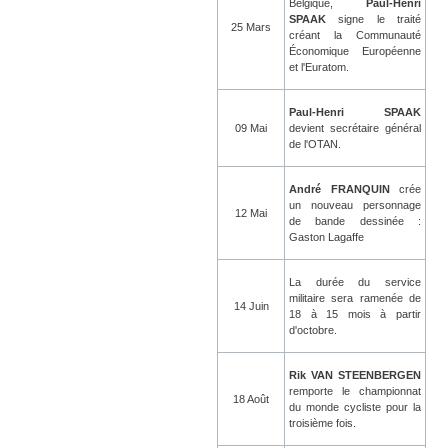
Belgique,
Paul-Henri
SPAAK
signe le traité
25 Mars
créant la Communauté
Économique Européenne
et l'Euratom.
Paul-Henri SPAAK
09 Mai
devient secrétaire général
de l'OTAN.
André FRANQUIN
crée
un nouveau personnage
12 Mai
de bande dessinée :
Gaston Lagaffe
La durée du service
militaire sera ramenée de
14 Juin
18 à 15 mois à partir
d'octobre.
Rik VAN STEENBERGEN
remporte le championnat
18 Août
du monde cycliste pour la
troisième fois.