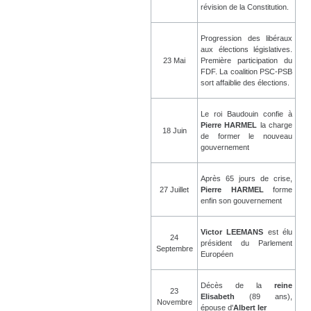
révision de la Constitution.
Progression des libéraux
aux élections législatives.
23 Mai
Première participation du
FDF. La coalition PSC-PSB
sort affaiblie des élections.
Le roi Baudouin confie à
Pierre HARMEL
la charge
18 Juin
de former le nouveau
gouvernement
Après 65 jours de crise,
27 Juillet
Pierre HARMEL
forme
enfin son gouvernement
Victor LEEMANS
est élu
24
président du Parlement
Septembre
Européen
Décès de la
reine
23
Elisabeth
(89 ans),
Novembre
épouse d'
Albert Ier