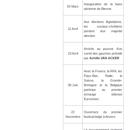
Inauguration de la base
03 Mars
aérienne de Bierset.
Aux élections législatives,
les sociaux-chrétiens
11 Avril
perdent leur majorité
absolue.
Arrivée au pouvoir d'un
23 Avril
cartel des gauches présidé
par
Achille VAN ACKER
Avec la France, la RFA, les
Pays-Bas, l'Italie, la
Suisse, la Grande-
06 Juin
Bretagne et la Belgique
participe au premier
échange télévisé
Eurovision.
22
Ouverture du premier
Novembre
festival belge à Anvers
Le gouvernement proteste