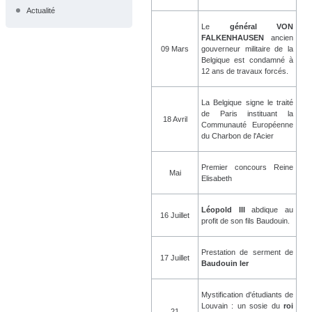
Actualité
Le
général VON
FALKENHAUSEN
ancien
09 Mars
gouverneur militaire de la
Belgique est condamné à
12 ans de travaux forcés.
La Belgique signe le traité
de Paris instituant la
18 Avril
Communauté Européenne
du Charbon de l'Acier
Premier concours Reine
Mai
Elisabeth
Léopold III
abdique au
16 Juillet
profit de son fils Baudouin.
Prestation de serment de
17 Juillet
Baudouin Ier
Mystification d'étudiants de
Louvain : un sosie du
roi
21