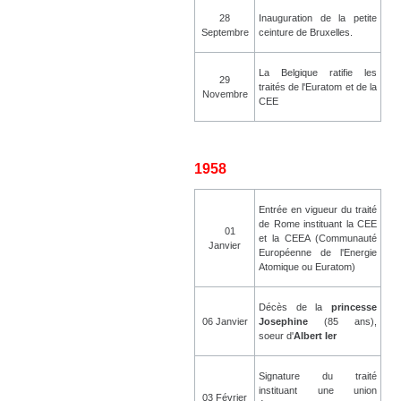
28
Inauguration de la petite
Septembre
ceinture de Bruxelles.
La Belgique ratifie les
29
traités de l'Euratom et de la
Novembre
CEE
1958
Entrée en vigueur du traité
de Rome instituant la CEE
01
et la CEEA (Communauté
Janvier
Européenne de l'Energie
Atomique ou Euratom)
Décès de la
princesse
06 Janvier
Josephine
(85 ans),
soeur d'
Albert Ier
Signature du traité
instituant une union
03 Février