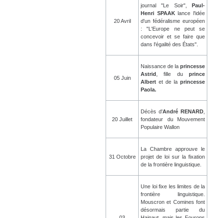
journal "Le Soir",
Paul-
Henri SPAAK
lance l'idée
20 Avril
d'un fédéralisme européen
: "L'Europe ne peut se
concevoir et se faire que
dans l'égalité des États".
Naissance de la
princesse
Astrid
, fille du
prince
05 Juin
Albert
et de la
princesse
Paola.
Décès d'
André RENARD
,
20 Juillet
fondateur du Mouvement
Populaire Wallon
La Chambre approuve le
31 Octobre
projet de loi sur la fixation
de la frontière linguistique.
Une loi fixe les limites de la
frontière linguistique.
Mouscron et Comines font
désormais partie du
03
Hainaut, mais les Fourons