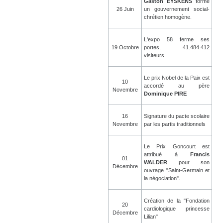
Gaston EYSKENS
forme
26 Juin
un gouvernement social-
chrétien homogène.
L'expo 58 ferme ses
19 Octobre
portes. 41.484.412
visiteurs
Le prix Nobel de la Paix est
10
accordé au père
Novembre
Dominique PIRE
16
Signature du pacte scolaire
Novembre
par les partis traditionnels
Le Prix Goncourt est
attribué à
Francis
01
WALDER
pour son
Décembre
ouvrage "Saint-Germain et
la négociation".
Création de la "Fondation
20
cardiologique princesse
Décembre
Lilian"