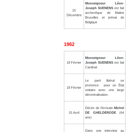
Monseigneur Léon-
Joseph SUENENS
est fait
15
archevêque de Maline
Décembre
Bruxelles et primat de
Belgique
1962
Monseigneur Léon-
18 Février
Joseph SUENENS
est fait
Cardinal
Le parti libéral se
prononce pour un État
18 Février
unitaire avec une large
décentralisation.
Décès de l'écrivain
Michel
01 Avril
DE GHELDERODE
(64
ans)
Dans une interview au