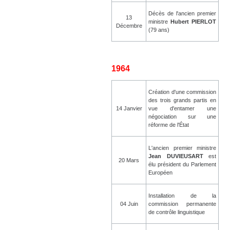
Décès de l'ancien premier
13
ministre
Hubert PIERLOT
Décembre
(79 ans)
1964
Création d'une commission
des trois grands partis en
14 Janvier
vue d'entamer une
négociation sur une
réforme de l'État
L'ancien premier ministre
Jean DUVIEUSART
est
20 Mars
élu président du Parlement
Européen
Installation de la
04 Juin
commission permanente
de contrôle linguistique