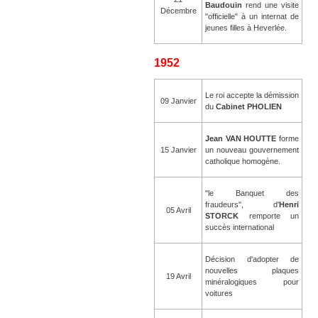
Baudouin
rend une visite
Décembre
"officielle" à un internat de
jeunes filles à Heverlée.
1952
Le roi accepte la démission
09 Janvier
du
Cabinet PHOLIEN
Jean VAN HOUTTE
forme
15 Janvier
un nouveau gouvernement
catholique homogène.
"le Banquet des
fraudeurs", d'
Henri
05 Avril
STORCK
remporte un
succès international
Décision d'adopter de
nouvelles plaques
19 Avril
minéralogiques pour
voitures