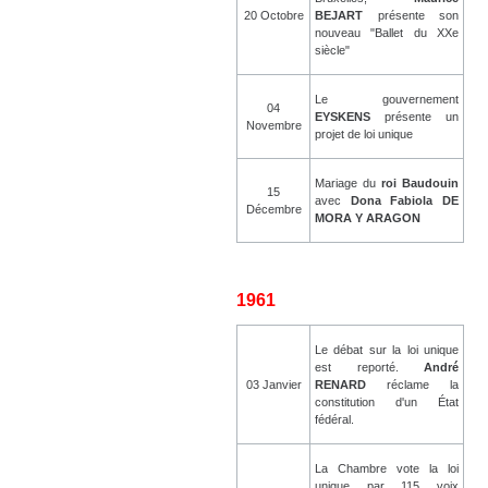
20 Octobre
BEJART
présente son
nouveau "Ballet du XXe
siècle"
Le gouvernement
04
EYSKENS
présente un
Novembre
projet de loi unique
Mariage du
roi Baudouin
15
avec
Dona Fabiola DE
Décembre
MORA Y ARAGON
1961
Le débat sur la loi unique
est reporté.
André
03 Janvier
RENARD
réclame la
constitution d'un État
fédéral.
La Chambre vote la loi
unique par 115 voix