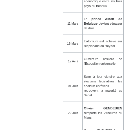
économique entre les trois
pays du Benelux
Le
prince Albert de
11 Mars
Belgique
devient sénateur
de droit.
L'atomium est achevé sur
18 Mars
l'esplanade du Heysel
Ouverture officielle de
17 Avril
l'Exposition universelle.
Suite à leur victoire aux
élections législatives, les
01 Juin
sociaux-chrétiens
retrouvent la majorité au
Sénat.
Olivier GENDEBIEN
22 Juin
remporte les 24heures du
Mans