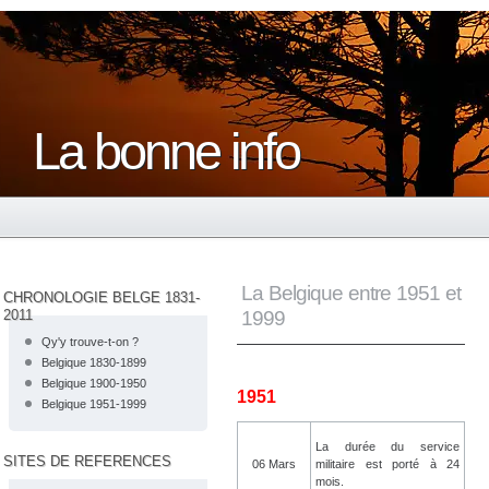
La bonne info
La Belgique entre 1951 et
CHRONOLOGIE BELGE 1831-
2011
1999
Qy'y trouve-t-on ?
Belgique 1830-1899
Belgique 1900-1950
1951
Belgique 1951-1999
La durée du service
SITES DE REFERENCES
06 Mars
militaire est porté à 24
mois.