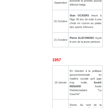
présente le premier journal
Septembre
télévisé belge.
Stan OCKERS
meurt à
l'âge 36 ans de suite à une
01 Octobre
chute en course au palais
des sports d'Anvers.
Pierre ALECHINSKI
reçoit
21 Octobre
le prix de la jeune peinture.
1957
En réaction à la politique
gouvernementale en
matière sociale qu'il juge
19 Janvier
trop molle,
André
RENARD
fonde
l'hebdomadaire "La
Gauche"
Rome. Au nom de la