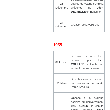
23
auprès de Madrid contre la
Décembre
présence de
Léon
DEGRELLE
en Espagne
24
Création de la Volksunie.
Décembre
1955
Le projet de loi scolaire
déposé par
Léo
01 Février
COLLARD
déclenche une
véritable guerre scolaire.
Bruxelles mise en service
11 Mars
des premières bornes de
Police Secours
Opposé à la politique
scolaire du gouvernement
VAN ACKER
, le député
social chrétien
Théo