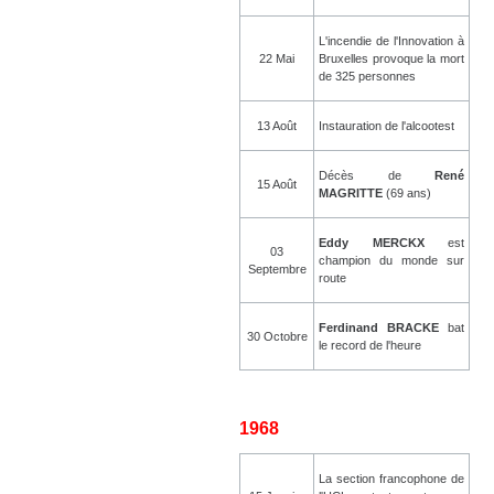
L'incendie de l'Innovation à
22 Mai
Bruxelles provoque la mort
de 325 personnes
13 Août
Instauration de l'alcootest
Décès de
René
15 Août
MAGRITTE
(69 ans)
Eddy MERCKX
est
03
champion du monde sur
Septembre
route
Ferdinand BRACKE
bat
30 Octobre
le record de l'heure
1968
La section francophone de