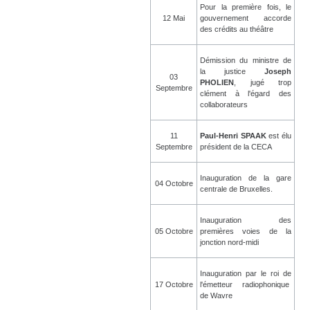
Pour la première fois, le
12 Mai
gouvernement accorde
des crédits au théâtre
Démission du ministre de
la justice
Joseph
03
PHOLIEN
, jugé trop
Septembre
clément à l'égard des
collaborateurs
11
Paul-Henri SPAAK
est élu
Septembre
président de la CECA
Inauguration de la gare
04 Octobre
centrale de Bruxelles.
Inauguration des
05 Octobre
premières voies de la
jonction nord-midi
Inauguration par le roi de
17 Octobre
l'émetteur radiophonique
de Wavre