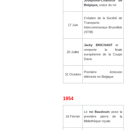
Josephine-Charlotte de
Belgique,
soeur du roi
Création de la Société de
Transports
17 Juin
Intercommunaux Bruxellois
(STIB)
Jacky BRICHANT
et
remporte la finale
20 Juillet
européenne de la Coupe
Davis.
Première émission
31 Octobre
télévisée en Belgique
1954
Le
roi Baudouin
pose la
16 Février
première pierre de la
Bibliothèque royale.