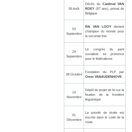
Décès du
Cardinal VAN
06 Août
ROEY
(87 ans), primat de
Belgique
Rik VAN LOOY
devient
03
champion du monde pour
Septembre
la seconde fois.
Le congrès du parti
24
socialiste se prononce
Septembre
pour le fédéralisme.
Fondation du PLP par
08 Octobre
Omer VANAUDENHOVE
Dépôt du projet de loi sur la
14
fixation de la frontière
Novembre
linguistique
La priorité de droite est
01
inscrite dans le code de la
Décembre
route.