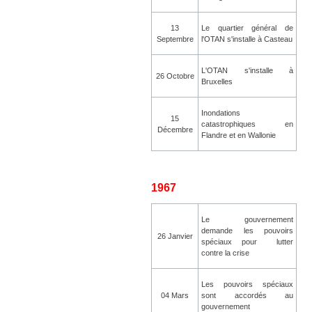
13
Le quartier général de
Septembre
l'OTAN s'installe à Casteau
L'OTAN s'installe à
26 Octobre
Bruxelles
Inondations
15
catastrophiques en
Décembre
Flandre et en Wallonie
1967
Le gouvernement
demande les pouvoirs
26 Janvier
spéciaux pour lutter
contre la crise
Les pouvoirs spéciaux
04 Mars
sont accordés au
gouvernement