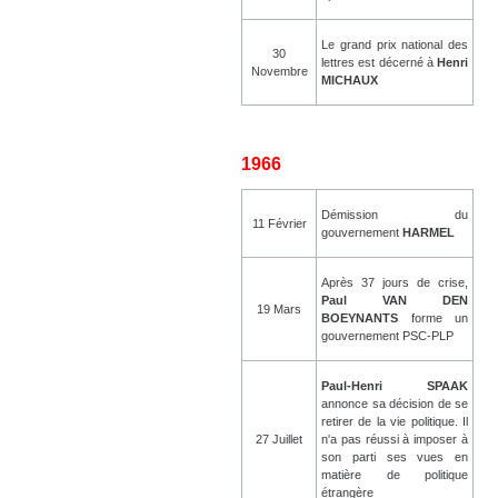
Le grand prix national des
30
lettres est décerné à
Henri
Novembre
MICHAUX
1966
Démission du
11 Février
gouvernement
HARMEL
Après 37 jours de crise,
Paul VAN DEN
19 Mars
BOEYNANTS
forme un
gouvernement PSC-PLP
Paul-Henri SPAAK
annonce sa décision de se
retirer de la vie politique. Il
27 Juillet
n'a pas réussi à imposer à
son parti ses vues en
matière de politique
étrangère