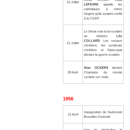
10 Juillet
LEFEVRE
appelle les
catholiques à retirer
l'argent qu'ils avaient confié
à la CGER
Le Sénat vote la loi scolaire
du ministre
Léo
COLLARD
. Les sociaux
21 Juillet
chrétiens, les syndicats
chrétiens et l'épiscopat
déclare la guerre scolaire.
Stan OCKERS
devient
28 Août
Champion du monde
cycliste sur route.
1956
Inauguration de l'autoroute
21 Avril
Bruxelles-Ostende
Une loi généralise le