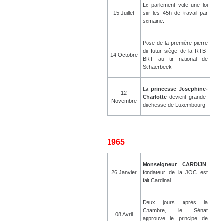
Le parlement vote une loi
15 Juillet
sur les 45h de travail par
semaine.
Pose de la première pierre
du futur siège de la RTB-
14 Octobre
BRT au tir national de
Schaerbeek
La
princesse Josephine-
12
Charlotte
devient grande-
Novembre
duchesse de Luxembourg
1965
Monseigneur CARDIJN
,
26 Janvier
fondateur de la JOC est
fait Cardinal
Deux jours après la
Chambre, le Sénat
08 Avril
approuve le principe de