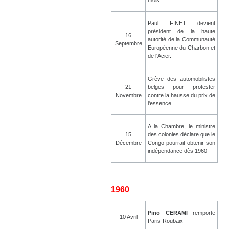
mois.
Paul FINET devient
président de la haute
16
autorité de la Communauté
Septembre
Européenne du Charbon et
de l'Acier.
Grève des automobilistes
21
belges pour protester
Novembre
contre la hausse du prix de
l'essence
A la Chambre, le ministre
15
des colonies déclare que le
Décembre
Congo pourrait obtenir son
indépendance dès 1960
1960
Pino CERAMI
remporte
10 Avril
Paris-Roubaix