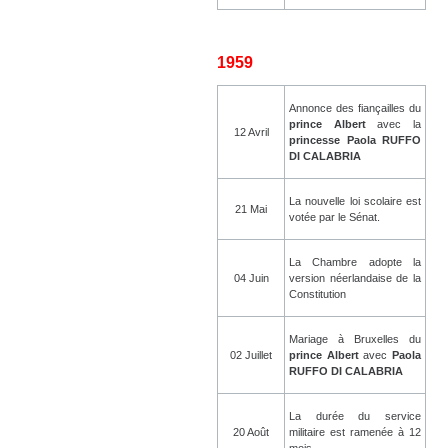
1959
Annonce des fiançailles du
prince Albert
avec la
12 Avril
princesse Paola RUFFO
DI CALABRIA
La nouvelle loi scolaire est
21 Mai
votée par le Sénat.
La Chambre adopte la
04 Juin
version néerlandaise de la
Constitution
Mariage à Bruxelles du
02 Juillet
prince Albert
avec
Paola
RUFFO DI CALABRIA
La durée du service
20 Août
militaire est ramenée à 12